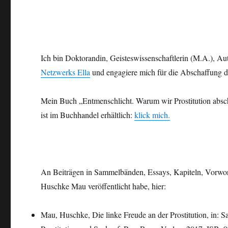
Ich bin Doktorandin, Geisteswissenschaftlerin (M.A.), Auto
Netzwerks Ella
und engagiere mich für die Abschaffung de
Mein Buch „Entmenschlicht. Warum wir Prostitution absc
ist im Buchhandel erhältlich:
klick mich.
An Beiträgen in Sammelbänden, Essays, Kapiteln, Vorworte
Huschke Mau veröffentlicht habe, hier:
Mau, Huschke, Die linke Freude an der Prostitution, in: 