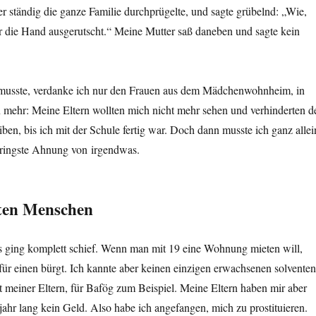
er ständig die ganze Familie durchprügelte, und sagte grübelnd: „Wie,
mir die Hand ausgerutscht.“ Meine Mutter saß daneben und sagte kein
 musste, verdanke ich nur den Frauen aus dem Mädchenwohnheim, in
en mehr: Meine Eltern wollten mich nicht mehr sehen und verhinderten d
en, bis ich mit der Schule fertig war. Doch dann musste ich ganz allei
ringste Ahnung von irgendwas.
nten Menschen
das ging komplett schief. Wenn man mit 19 eine Wohnung mieten will,
ür einen bürgt. Ich kannte aber keinen einzigen erwachsenen solvente
t meiner Eltern, für Bafög zum Beispiel. Meine Eltern haben mir aber
jahr lang kein Geld. Also habe ich angefangen, mich zu prostituieren.