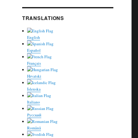
TRANSLATIONS
English
Español
Français
Hrvatski
Íslenska
Italiano
Русский
Română