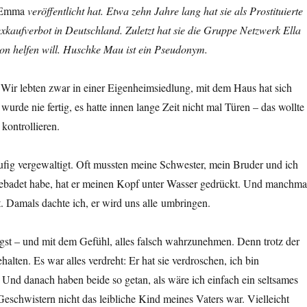
Emma
veröffentlicht hat. Etwa zehn Jahre lang hat sie als Prostituierte
Sexkaufverbot in Deutschland. Zuletzt hat sie die Gruppe Netzwerk Ella
ion helfen will. Huschke Mau ist ein Pseudonym.
 Wir lebten zwar in einer Eigenheimsiedlung, mit dem Haus hat sich
urde nie fertig, es hatte innen lange Zeit nicht mal Türen – das wollte
 kontrollieren.
äufig vergewaltigt. Oft mussten meine Schwester, mein Bruder und ich
 gebadet habe, hat er meinen Kopf unter Wasser gedrückt. Und manchma
t. Damals dachte ich, er wird uns alle umbringen.
gst – und mit dem Gefühl, alles falsch wahrzunehmen. Denn trotz der
alten. Es war alles verdreht: Er hat sie verdroschen, ich bin
d danach haben beide so getan, als wäre ich einfach ein seltsames
Geschwistern nicht das leibliche Kind meines Vaters war. Vielleicht