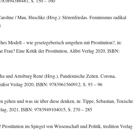
 9783894386481, S. 150 – 160
Caroline / Mau, Huschke (Hrsg.): Störenfriedas. Feminismus radikal
5
ches Modell – wie gesetzgeberisch umgehen mit Prostitution?, in:
e Frau? Eine Kritik der Prostitution, Alibri Verlag 2020, ISBN:
scha und Arnsburg René (Hrsg.), Pandemische Zeiten. Corona,
nifest Verlag 2020, ISBN: 9783961560912, S. 93 – 96
 gehen und was sie über diese denken, in: Tippe, Sebastian, Toxische
Verlag, 2021, ISBN: 9783949104015, S. 270 – 285
rostitution im Spiegel von Wissenschaft und Politik, tredition Verlag