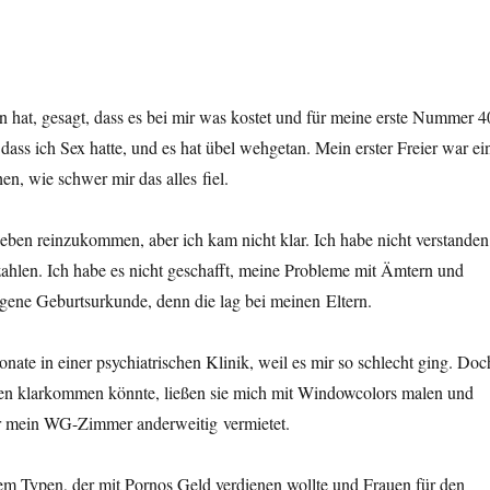
n hat, gesagt, dass es bei mir was kostet und für meine erste Nummer 4
ss ich Sex hatte, und es hat übel wehgetan. Mein erster Freier war ei
en, wie schwer mir das alles fiel.
eben reinzukommen, aber ich kam nicht klar. Ich habe nicht verstanden
zahlen. Ich habe es nicht geschafft, meine Probleme mit Ämtern und
igene Geburtsurkunde, denn die lag bei meinen Eltern.
ate in einer psychiatrischen Klinik, weil es mir so schlecht ging. Doc
Leben klarkommen könnte, ließen sie mich mit Windowcolors malen und
ar mein WG-Zimmer anderweitig vermietet.
nem Typen, der mit Pornos Geld verdienen wollte und Frauen für den