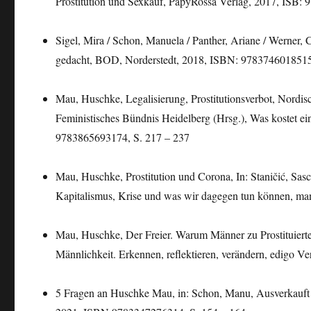
Prostitution und Sexkauf, PapyRossa Verlag, 2017, ISB:
Sigel, Mira / Schon, Manuela / Panther, Ariane / Werner, 
gedacht, BOD, Norderstedt, 2018, ISBN: 978374601851
Mau, Huschke, Legalisierung, Prostitutionsverbot, Nordis
Feministisches Bündnis Heidelberg (Hrsg.), Was kostet ein
9783865693174, S. 217 – 237
Mau, Huschke, Prostitution und Corona, In: Staničić, Sa
Kapitalismus, Krise und was wir dagegen tun können, ma
Mau, Huschke, Der Freier. Warum Männer zu Prostituierten
Männlichkeit. Erkennen, reflektieren, verändern, edigo 
5 Fragen an Huschke Mau, in: Schon, Manu, Ausverkauft! P