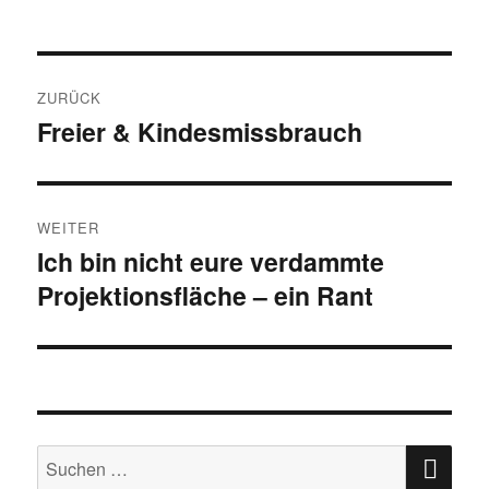
Beitrags-
ZURÜCK
Navigation
Freier & Kindesmissbrauch
Vorheriger
Beitrag:
WEITER
Ich bin nicht eure verdammte
Nächster
Projektionsfläche – ein Rant
Beitrag:
SU
Suche