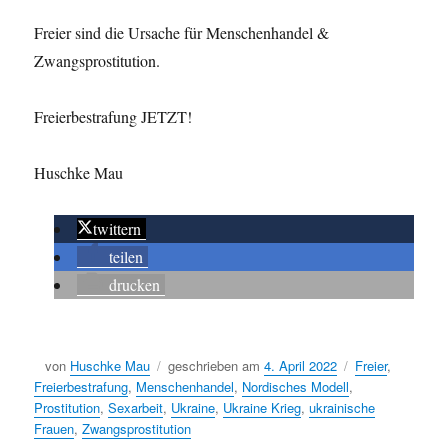
Freier sind die Ursache für Menschenhandel &
Zwangsprostitution.
Freierbestrafung JETZT!
Huschke Mau
twittern
teilen
drucken
Autor
von
Huschke Mau
geschrieben am
Veröffentlicht
4. April 2022
Schlagwörter
Freier
,
Freierbestrafung
,
Menschenhandel
,
Nordisches Modell
am
,
Prostitution
,
Sexarbeit
,
Ukraine
,
Ukraine Krieg
,
ukrainische
Frauen
,
Zwangsprostitution