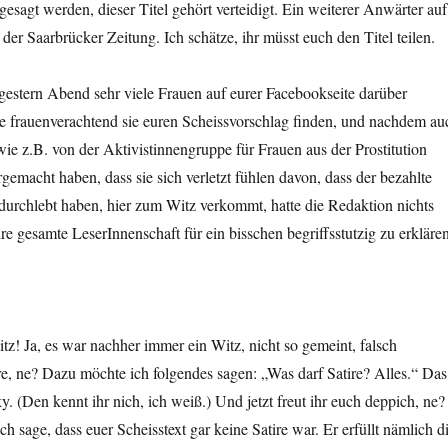
esagt werden, dieser Titel gehört verteidigt. Ein weiterer Anwärter auf
 der Saarbrücker Zeitung. Ich schätze, ihr müsst euch den Titel teilen.
estern Abend sehr viele Frauen auf eurer Facebookseite darüber
e frauenverachtend sie euren Scheissvorschlag finden, und nachdem au
 wie z.B. von der Aktivistinnengruppe für Frauen aus der Prostitution
gemacht haben, dass sie sich verletzt fühlen davon, dass der bezahlte
durchlebt haben, hier zum Witz verkommt, hatte die Redaktion nichts
hre gesamte LeserInnenschaft für ein bisschen begriffsstutzig zu erklären
z! Ja, es war nachher immer ein Witz, nicht so gemeint, falsch
re, ne? Dazu möchte ich folgendes sagen: „Was darf Satire? Alles.“ Das
. (Den kennt ihr nich, ich weiß.) Und jetzt freut ihr euch deppich, ne?
h sage, dass euer Scheisstext gar keine Satire war. Er erfüllt nämlich d