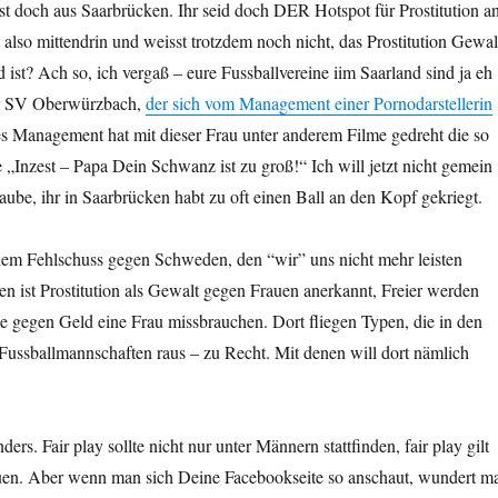
 doch aus Saarbrücken. Ihr seid doch DER Hotspot für Prostitution a
 also mittendrin und weisst trotzdem noch nicht, das Prostitution Gewal
 ist? Ach so, ich vergaß – eure Fussballvereine iim Saarland sind ja eh
er SV Oberwürzbach,
der sich vom Management einer Pornodarstellerin
es Management hat mit dieser Frau unter anderem Filme gedreht die so
e „Inzest – Papa Dein Schwanz ist zu groß!“ Ich will jetzt nicht gemein
laube, ihr in Saarbrücken habt zu oft einen Ball an den Kopf gekriegt.
em Fehlschuss gegen Schweden, den “wir” uns nicht mehr leisten
 ist Prostitution als Gewalt gegen Frauen anerkannt, Freier werden
 sie gegen Geld eine Frau missbrauchen. Dort fliegen Typen, die in den
Fussballmannschaften raus – zu Recht. Mit denen will dort nämlich
ders. Fair play sollte nicht nur unter Männern stattfinden, fair play gilt
en. Aber wenn man sich Deine Facebookseite so anschaut, wundert m