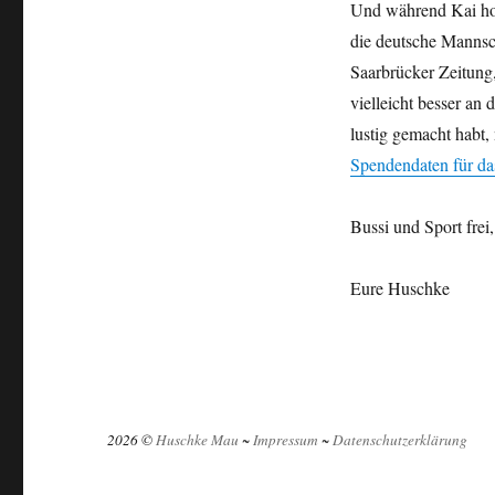
Und während Kai hoff
die deutsche Mannsch
Saarbrücker Zeitung
vielleicht besser a
lustig gemacht habt, 
Spendendaten für da
Bussi und Sport frei,
Eure Huschke
2026 ©
Huschke Mau
~
Impressum
~
Datenschutzerklärung