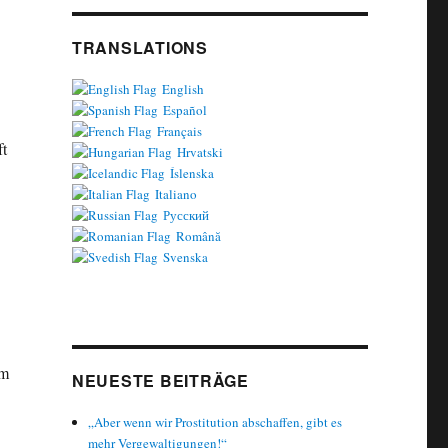
TRANSLATIONS
English
Español
Français
ft
Hrvatski
Íslenska
Italiano
Русский
Română
Svenska
em
NEUESTE BEITRÄGE
„Aber wenn wir Prostitution abschaffen, gibt es
mehr Vergewaltigungen!“