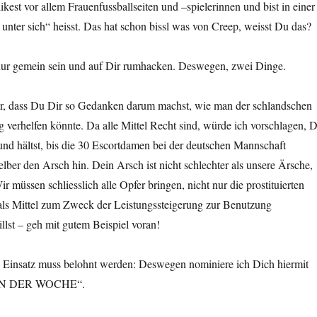
ikest vor allem Frauenfussballseiten und –spielerinnen und bist in einer
 unter sich“ heisst. Das hat schon bissl was von Creep, weisst Du das?
t nur gemein sein und auf Dir rumhacken. Deswegen, zwei Dinge.
ür, dass Du Dir so Gedanken darum machst, wie man der schlandschen
verhelfen könnte. Da alle Mittel Recht sind, würde ich vorschlagen, 
nd hältst, bis die 30 Escortdamen bei der deutschen Mannschaft
ber den Arsch hin. Dein Arsch ist nicht schlechter als unsere Ärsche,
r müssen schliesslich alle Opfer bringen, nicht nur die prostituierten
 als Mittel zum Zweck der Leistungssteigerung zur Benutzung
llst – geh mit gutem Beispiel voran!
l Einsatz muss belohnt werden: Deswegen nominiere ich Dich hiermit
N DER WOCHE“.