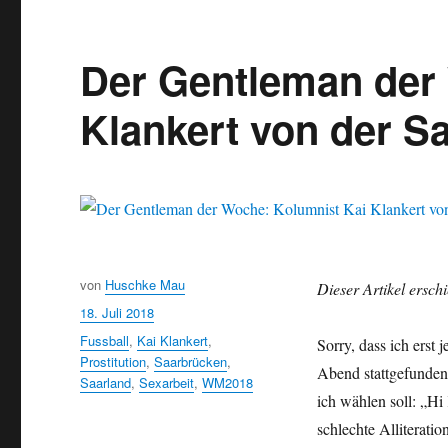
Der Gentleman der
Klankert von der S
Autor
von
Huschke Mau
Dieser Artikel ersch
Veröffentlicht
18. Juli 2018
am
Schlagwörter
Fussball
,
Kai Klankert
,
Sorry, dass ich erst 
Prostitution
,
Saarbrücken
,
Abend stattgefunden 
Saarland
,
Sexarbeit
,
WM2018
ich wählen soll: „Hi
schlechte Alliteratio