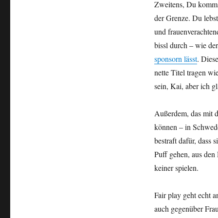
Zweitens, Du kommst
der Grenze. Du lebst
und frauenverachtend
bissl durch – wie d
sponsorn lässt
. Dies
nette Titel tragen wi
sein, Kai, aber ich g
Außerdem, das mit d
können – in Schweden
bestraft dafür, dass
Puff gehen, aus den 
keiner spielen.
Fair play geht echt an
auch gegenüber Frau