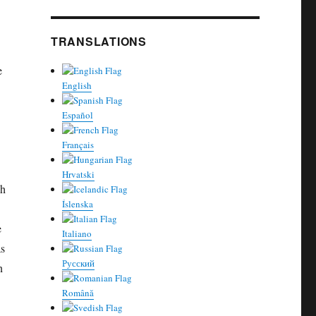
TRANSLATIONS
e
English
Español
Français
Hrvatski
ch
Íslenska
e
Italiano
as
Русский
n
Română