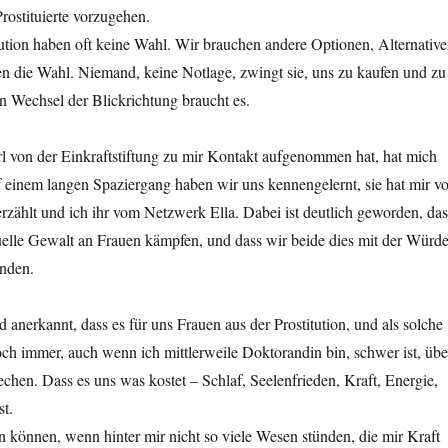
Prostituierte vorzugehen.
tution haben oft keine Wahl. Wir brauchen andere Optionen, Alternative
en die Wahl. Niemand, keine Notlage, zwingt sie, uns zu kaufen und zu
n Wechsel der Blickrichtung braucht es.
l von der Einkraftstiftung zu mir Kontakt aufgenommen hat, hat mich
f einem langen Spaziergang haben wir uns kennengelernt, sie hat mir v
 erzählt und ich ihr vom Netzwerk Ella. Dabei ist deutlich geworden, das
uelle Gewalt an Frauen kämpfen, und dass wir beide dies mit der Würd
nden.
 anerkannt, dass es für uns Frauen aus der Prostitution, und als solche
och immer, auch wenn ich mittlerweile Doktorandin bin, schwer ist, übe
chen. Dass es uns was kostet – Schlaf, Seelenfrieden, Kraft, Energie,
t.
en können, wenn hinter mir nicht so viele Wesen stünden, die mir Kraft