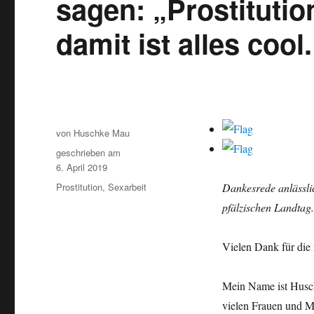
sagen: „Prostitutio
damit ist alles coo
Autor
von
Huschke Mau
geschrieben am
Veröffentlicht
6. April 2019
am
Schlagwörter
Prostitution
,
Sexarbeit
Dankesrede anlässlic
pfälzischen Landtag.
Vielen Dank für die 
Mein Name ist Huschk
vielen Frauen und Mä