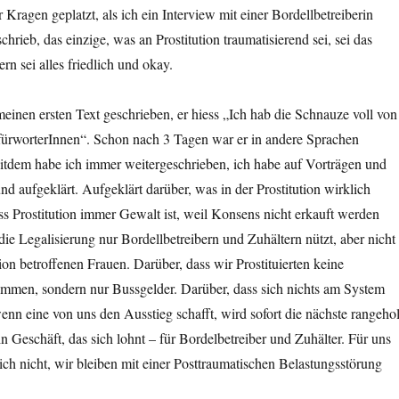
 Kragen geplatzt, als ich ein Interview mit einer Bordellbetreiberin
chrieb, das einzige, was an Prostitution traumatisierend sei, sei das
rn sei alles friedlich und okay.
einen ersten Text geschrieben, er hiess „Ich hab die Schnauze voll von
efürworterInnen“. Schon nach 3 Tagen war er in andere Sprachen
eitdem habe ich immer weitergeschrieben, ich habe auf Vorträgen und
d aufgeklärt. Aufgeklärt darüber, was in der Prostitution wirklich
ass Prostitution immer Gewalt ist, weil Konsens nicht erkauft werden
die Legalisierung nur Bordellbetreibern und Zuhältern nützt, aber nicht
ion betroffenen Frauen. Darüber, dass wir Prostituierten keine
ommen, sondern nur Bussgelder. Darüber, dass sich nichts am System
wenn eine von uns den Ausstieg schafft, wird sofort die nächste rangehol
ein Geschäft, das sich lohnt – für Bordelbetreiber und Zuhälter. Für uns
sich nicht, wir bleiben mit einer Posttraumatischen Belastungsstörung