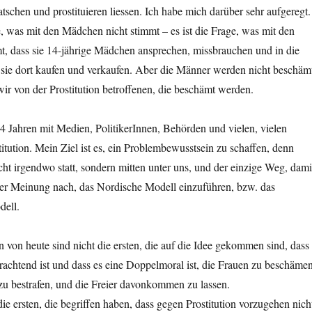
atschen und prostituieren liessen. Ich habe mich darüber sehr aufgeregt.
ge, was mit den Mädchen nicht stimmt – es ist die Frage, was mit den
t, dass sie 14-jährige Mädchen ansprechen, missbrauchen und in die
, sie dort kaufen und verkaufen. Aber die Männer werden nicht beschäm
ir von der Prostitution betroffenen, die beschämt werden.
t 4 Jahren mit Medien, PolitikerInnen, Behörden und vielen, vielen
tution. Mein Ziel ist es, ein Problembewusstsein zu schaffen, denn
icht irgendwo statt, sondern mitten unter uns, und der einzige Weg, dami
er Meinung nach, das Nordische Modell einzuführen, bzw. das
dell.
n von heute sind nicht die ersten, die auf die Idee gekommen sind, dass
erachtend ist und dass es eine Doppelmoral ist, die Frauen zu beschämen
u bestrafen, und die Freier davonkommen zu lassen.
die ersten, die begriffen haben, dass gegen Prostitution vorzugehen nich