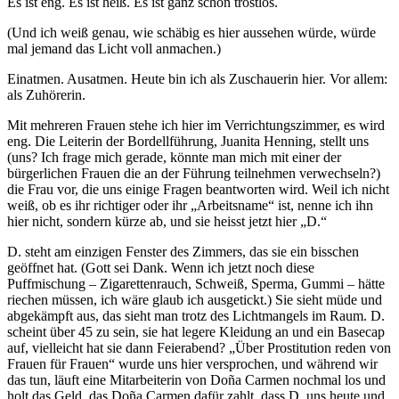
Es ist eng. Es ist heiß. Es ist ganz schön trostlos.
(Und ich weiß genau, wie schäbig es hier aussehen würde, würde
mal jemand das Licht voll anmachen.)
Einatmen. Ausatmen. Heute bin ich als Zuschauerin hier. Vor allem:
als Zuhörerin.
Mit mehreren Frauen stehe ich hier im Verrichtungszimmer, es wird
eng. Die Leiterin der Bordellführung, Juanita Henning, stellt uns
(uns? Ich frage mich gerade, könnte man mich mit einer der
bürgerlichen Frauen die an der Führung teilnehmen verwechseln?)
die Frau vor, die uns einige Fragen beantworten wird. Weil ich nicht
weiß, ob es ihr richtiger oder ihr „Arbeitsname“ ist, nenne ich ihn
hier nicht, sondern kürze ab, und sie heisst jetzt hier „D.“
D. steht am einzigen Fenster des Zimmers, das sie ein bisschen
geöffnet hat. (Gott sei Dank. Wenn ich jetzt noch diese
Puffmischung – Zigarettenrauch, Schweiß, Sperma, Gummi – hätte
riechen müssen, ich wäre glaub ich ausgetickt.) Sie sieht müde und
abgekämpft aus, das sieht man trotz des Lichtmangels im Raum. D.
scheint über 45 zu sein, sie hat legere Kleidung an und ein Basecap
auf, vielleicht hat sie dann Feierabend? „Über Prostitution reden von
Frauen für Frauen“ wurde uns hier versprochen, und während wir
das tun, läuft eine Mitarbeiterin von Doña Carmen nochmal los und
holt das Geld, das Doña Carmen dafür zahlt, dass D. uns heute und