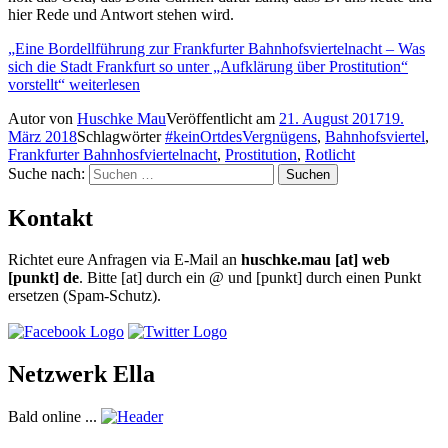
hier Rede und Antwort stehen wird.
„Eine Bordellführung zur Frankfurter Bahnhofsviertelnacht – Was
sich die Stadt Frankfurt so unter „Aufklärung über Prostitution“
vorstellt“
weiterlesen
Autor
von
Huschke Mau
Veröffentlicht am
21. August 2017
19.
März 2018
Schlagwörter
#keinOrtdesVergnügens
,
Bahnhofsviertel
,
Frankfurter Bahnhosfviertelnacht
,
Prostitution
,
Rotlicht
Suche nach:
Suchen
Kontakt
Richtet eure Anfragen via E-Mail an
huschke.mau [at] web
[punkt] de
.
Bitte [at] durch ein @ und [punkt] durch einen Punkt
ersetzen (Spam-Schutz).
Netzwerk Ella
Bald online ...