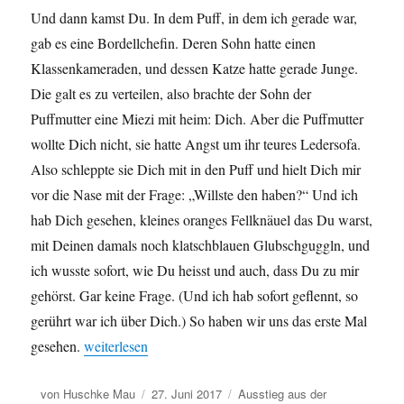
Und dann kamst Du. In dem Puff, in dem ich gerade war,
gab es eine Bordellchefin. Deren Sohn hatte einen
Klassenkameraden, und dessen Katze hatte gerade Junge.
Die galt es zu verteilen, also brachte der Sohn der
Puffmutter eine Miezi mit heim: Dich. Aber die Puffmutter
wollte Dich nicht, sie hatte Angst um ihr teures Ledersofa.
Also schleppte sie Dich mit in den Puff und hielt Dich mir
vor die Nase mit der Frage: „Willste den haben?“ Und ich
hab Dich gesehen, kleines oranges Fellknäuel das Du warst,
mit Deinen damals noch klatschblauen Glubschguggln, und
ich wusste sofort, wie Du heisst und auch, dass Du zu mir
gehörst. Gar keine Frage. (Und ich hab sofort geflennt, so
gerührt war ich über Dich.) So haben wir uns das erste Mal
gesehen.
„Willkommen in Katzachstan – Eine Liebeserklärung a
weiterlesen
Autor
von
Huschke Mau
Veröffentlicht
27. Juni 2017
Schlagwörter
Ausstieg aus der