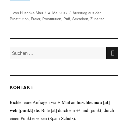
Autor
von
Huschke Mau
Veröffentlicht
4. Mai 2017
Schlagwörter
Ausstieg aus der
Prostitution
,
Freier
,
Prostitution
am
,
Puff
,
Sexarbeit
,
Zuhälter
SU
Suche
nach:
KONTAKT
huschke.mau [at]
Richtet eure Anfragen via E-Mail an
web [punkt] de
.
Bitte [at] durch ein @ und [punkt] durch
einen Punkt ersetzen (Spam-Schutz).