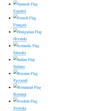
Español
Français
Hrvatski
Íslenska
Italiano
Русский
Română
Svenska